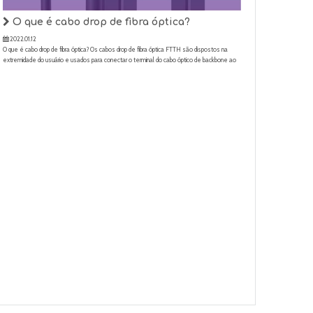
O que é cabo drop de fibra óptica?
2022.01.12
O que é cabo drop de fibra óptica? Os cabos drop de fibra óptica FTTH são dispostos na
extremidade do usuário e usados ​​para conectar o terminal do cabo óptico de backbone ao
prédio ou à casa do usuário.Caracteriza-se pelo pequeno tamanho, baixa contagem de
fibras e um vão de suporte de cerca de 80m.É comum a sobrecarga