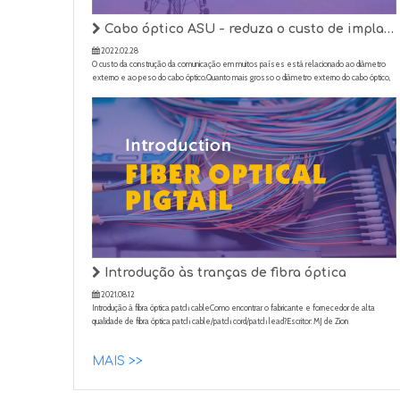
Cabo óptico ASU - reduza o custo de implantação de rede 5G das operadoras
2022.02.28
O custo da construção da comunicação em muitos países está relacionado ao diâmetro
externo e ao peso do cabo óptico.Quanto mais grosso o diâmetro externo do cabo óptico,
maior o peso por unidade de comprimento e maior o custo do uso de mais materiais, o que
também tornará os operadores char
Introdução às tranças de fibra óptica
2021.08.12
Introdução à fibra óptica patch cableComo encontrar o fabricante e fornecedor de alta
qualidade de fibra óptica patch cable/patch cord/patch lead?Escritor: MJ de Zion
CommunicationData:2021-8-9 Um patch cord/cabo de patch/cabo de patch de fibra óptica é
um cabo de fibra óptica com tampa em cada extremidade com conector
MAIS >>