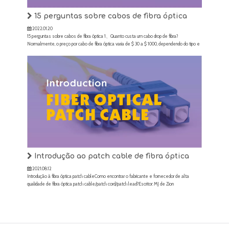
15 perguntas sobre cabos de fibra óptica
2022.01.20
15 perguntas sobre cabos de fibra óptica 1、Quanto custa um cabo drop de fibra?
Normalmente, o preço por cabo de fibra óptica varia de $ 30 a $ 1000, dependendo do tipo e
quantidade de fibras: G657A1/G657A2/G652D/OM2/OM3/ OM4/OM5, material de jaqueta
PVC/LSZH/PE, comprimento e design estrutural e outros fa
Introdução ao patch cable de fibra óptica
2021.08.12
Introdução à fibra óptica patch cableComo encontrar o fabricante e fornecedor de alta
qualidade de fibra óptica patch cable/patch cord/patch lead?Escritor: MJ de Zion
CommunicationData:2021-8-9 Um patch cord/cabo de patch/cabo de patch de fibra óptica é
um cabo de fibra óptica com tampa em cada extremidade com conector