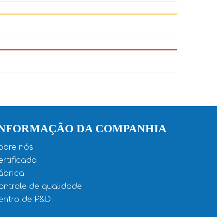
INFORMAÇÃO DA COMPANHIA
obre nós
ertificado
ábrica
ontrole de qualidade
entro de P&D