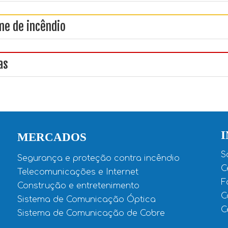
me de incêndio
as
MERCADOS
S
Segurança e proteção contra incêndio
C
Telecomunicações e Internet
F
Construção e entretenimento
C
Sistema de Comunicação Óptica
C
Sistema de Comunicação de Cobre