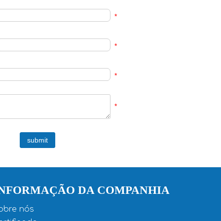
*
*
*
*
submit
INFORMAÇÃO DA COMPANHIA
obre nós