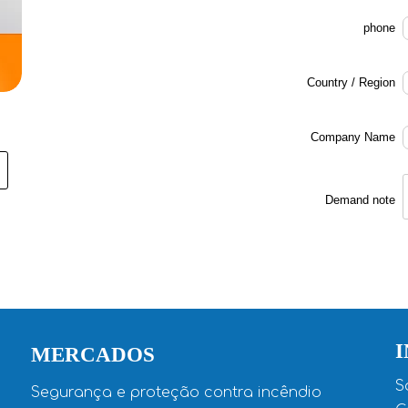
phone
Country / Region
Company Name
Demand note
MERCADOS
S
Segurança e proteção contra incêndio