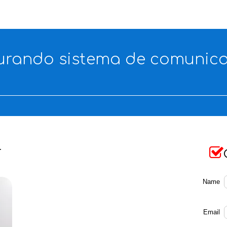
curando sistema de comunic

F
Name
Email