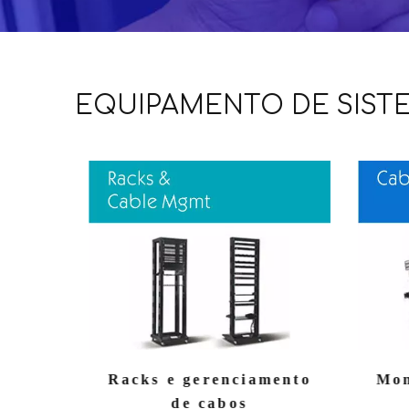
EQUIPAMENTO DE SIST
 de
Racks e gerenciamento
Mon
rede
de cabos