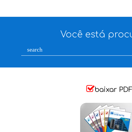
Você está pro
search

baixar PD