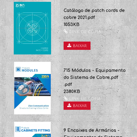
13000KB
Link de cópia
baixar
Catálogo de patch cords de
cobre 2021.pdf
1053KB
Link de cópia
baixar
715 Módulos - Equipamento
do Sistema de Cobre.pdf
.pdf
2380KB