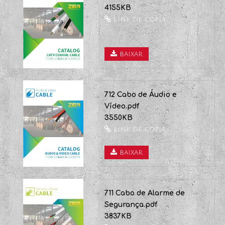
baixar
Cabo Coaxial 709 CATV.pdf
4155KB
Link de cópia
baixar
712 Cabo de Áudio e
Vídeo.pdf
3550KB
Link de cópia