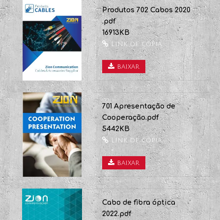

PRODUTOS DE CABO
Produtos 702 Cabos 2020
.pdf
16913KB
Link de cópia
baixar
701 Apresentação de
Cooperação.pdf
5442KB
Link de cópia