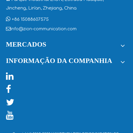
INFORMAÇÕES DE CONTATO

Parque Industrial ZION, Estrada Huaqiao,
Jincheng, Lin'an, Zhejiang, China

+86 15088607575

info@zion-communication.com
MERCADOS
INFORMAÇÃO DA COMPANHIA

