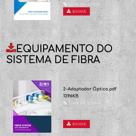
baixar
714 Placa frontal -
Equipamento do sistema
de cobre.pdf .pdf
1099KB
Link de cópia
baixar

EQUIPAMENTO DO
SISTEMA DE FIBRA