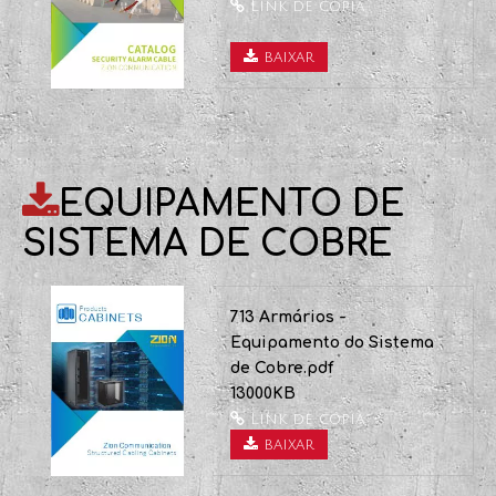
baixar
711 Cabo de Alarme de
Segurança.pdf
3837KB
Link de cópia
baixar

EQUIPAMENTO DE
SISTEMA DE COBRE
713 Armários -
Equipamento do Sistema
de Cobre.pdf