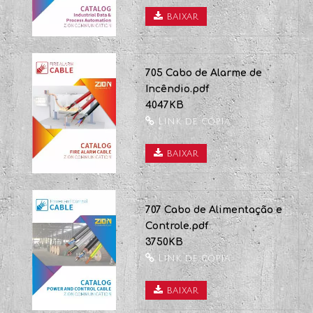
706 Automação de Dados e
Processos Industriais.pdf
2709KB
Link de cópia
baixar
705 Cabo de Alarme de
Incêndio.pdf
4047KB
Link de cópia
baixar