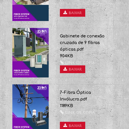
baixar
5-Divisor Óptico.pdf
874KB
Link de cópia
baixar
Gabinete de conexão
cruzada de 9 fibras
ópticas.pdf
904KB
Link de cópia