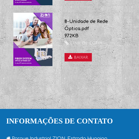
baixar
7-Fibra Óptica
Invólucro.pdf
1189KB
Link de cópia
baixar
8-Unidade de Rede
Óptica.pdf
972KB
Link de cópia
baixar