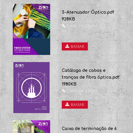
2-Adaptador Óptico.pdf
1396KB
Link de cópia
baixar
3-Atenuador Óptico.pdf
928KB
Link de cópia
baixar
Catálogo de cabos e