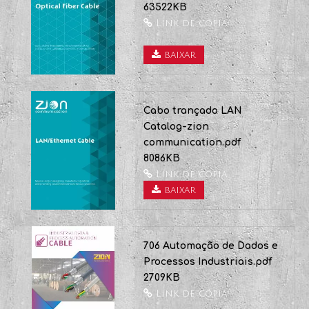
baixar
Cabo de fibra óptica
2022.pdf
63522KB
Link de cópia
baixar
Cabo trançado LAN
Catalog-zion
communication.pdf
8086KB
Link de cópia
baixar