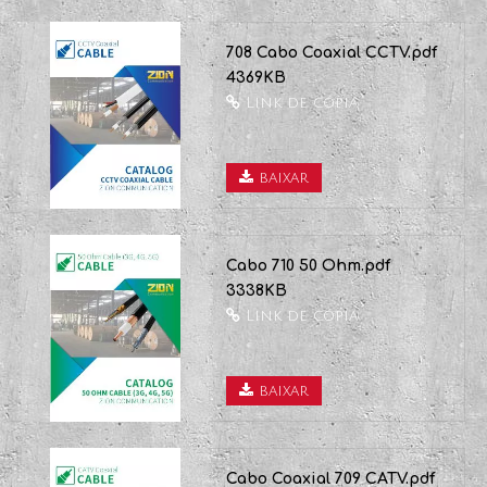
707 Cabo de Alimentação e
Controle.pdf
3750KB
Link de cópia
baixar
708 Cabo Coaxial CCTV.pdf
4369KB
Link de cópia
baixar
Cabo 710 50 Ohm.pdf
3338KB
Link de cópia