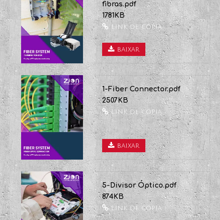
tranças de fibra óptica.pdf
1980KB
Link de cópia
baixar
Caixa de terminação de 6
fibras.pdf
1781KB
Link de cópia
baixar
1-Fiber Connector.pdf
2507KB
Link de cópia