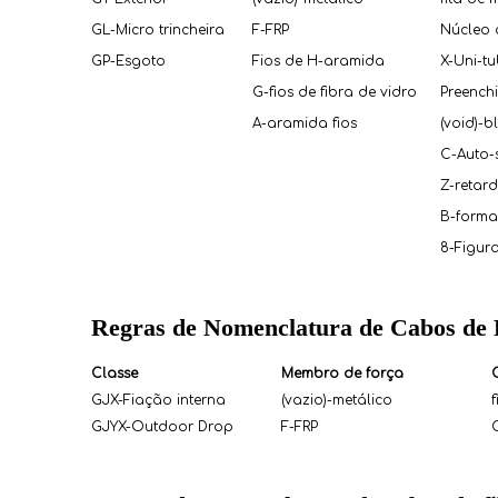
GL-Micro trincheira
F-FRP
Núcleo 
GP-Esgoto
Fios de H-aramida
X-Uni-t
G-fios de fibra de vidro
Preench
A-aramida fios
(void)-
C-Auto-
Z-retar
B-forma
8-Figur
Regras de Nomenclatura de Cabos de 
Classe
Membro de força
GJX-Fiação interna
(vazio)-metálico
f
GJYX-Outdoor Drop
F-FRP