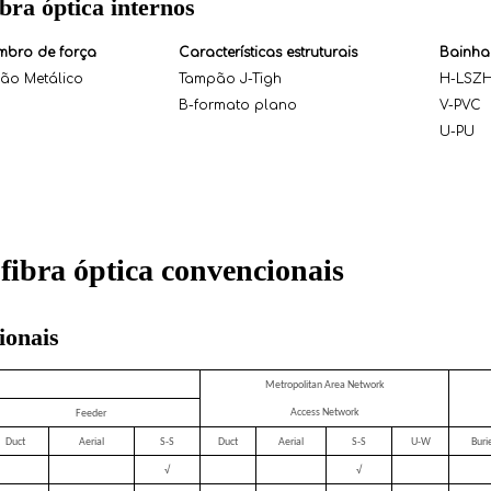
bra óptica internos
bro de força
Características estruturais
Bainha
ão Metálico
Tampão J-Tigh
H-LSZ
B-formato plano
V-PVC
U-PU
ibra óptica convencionais
ionais
Metropolitan Area Network
Access Network
Feeder
Duct
Aerial
S-S
Duct
Aerial
S-S
U-W
Buri
√
√