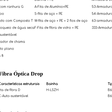
com ranhura G
A-Fita de Alumínio+PE
53-Armadura 
ubo
S-fita de aço + PE
54-Armadura 
ido com Composto T
W-fita de aço + PE + 2 fios de aço
63-armadura 
bloqueio de água seca
F-Fita de fibra de vidro + PE
333-Armadur
sustentável
dador de chama
to plano
a 8
Fibra Óptica Drop
Características estruturais
Bainha
Ti
ita de fibra D
H-LSZH
B6
C-Auto-sustentável
B6