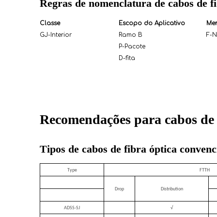
Regras de nomenclatura de cabos de fi
Classe
Escopo do Aplicativo
Mem
GJ-Interior
Ramo B
F-N
P-Pacote
D-fita
Recomendações para cabos de f
Tipos de cabos de fibra óptica convenc
Type
FTTH
Drop
Distribution
ADSS-SJ
√