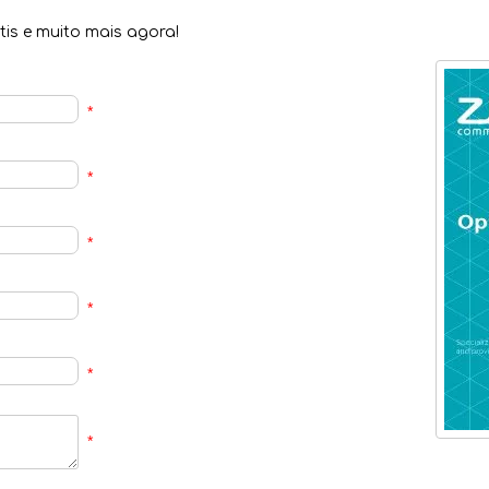
is e muito mais agora!
*
*
*
*
*
*