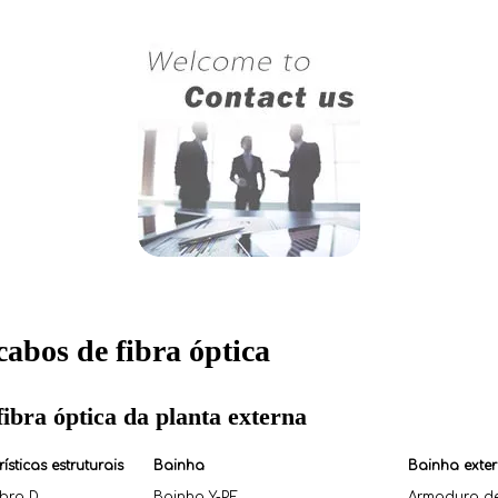
abos de fibra óptica
ibra óptica da planta externa
ísticas estruturais
Bainha
Bainha exte
fibra D
Bainha Y-PE
Armadura de 