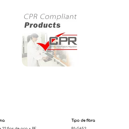
rna
Tipo de fibra
33 fios de aço + PE
B1-G652