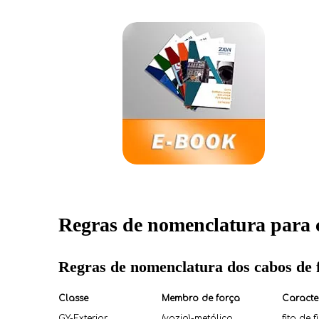
Regras de nomenclatura para c
Regras de nomenclatura dos cabos de f
Classe
Membro de força
Caracter
GY-Exterior
(vazio)-metálico
fita de 