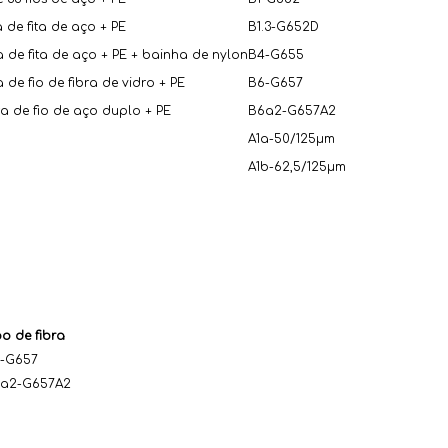
de fita de aço + PE
B1.3-G652D
de fita de aço + PE + bainha de nylon
B4-G655
de fio de fibra de vidro + PE
B6-G657
a de fio de aço duplo + PE
B6a2-G657A2
A1a-50/125μm
A1b-62,5/125μm
po de fibra
-G657
a2-G657A2