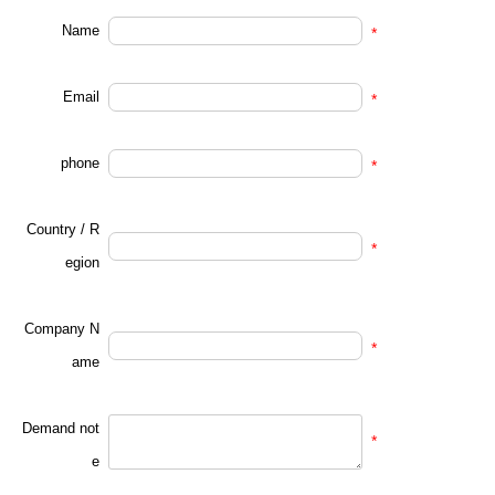
Name
*
Email
*
phone
*
Country / R
*
egion
Company N
*
ame
Demand not
*
e