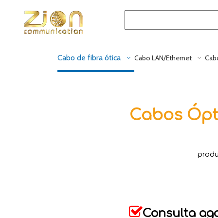
Cabo de fibra ótica
Cabo LAN/Ethernet
Cabo
Cabos Ópti
produ

Consulta ag