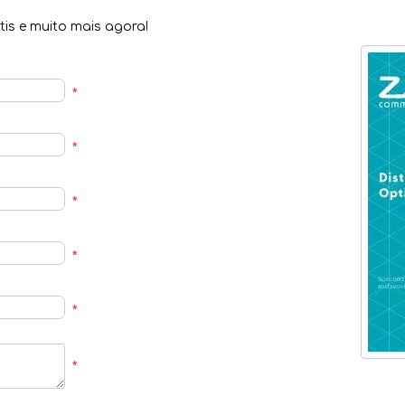
is e muito mais agora!
*
*
*
*
*
*