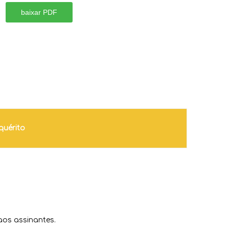
baixar PDF
quérito
os assinantes.