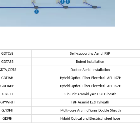
GDTC8S
Self-supporting Aerial PSP
GDTA53
Buired Installation
GDTA,GDTS
Duct
or Aerial Installation
GDFJAH
Hybrid Optical Fiber Electrical APL LSZH
GDFJAHP
Hybrid Optical Fiber Electrical APL LSZH
GJYFJH
Sub-unit Aramid yarn LSZH Sheath
GJYWFJH
TBF Aramid LSZH Sheath
GJYXFH
Multi-core Aramid Yarns Double Sheath
GDFJH
Hybrid Optical and Electrical steel hose