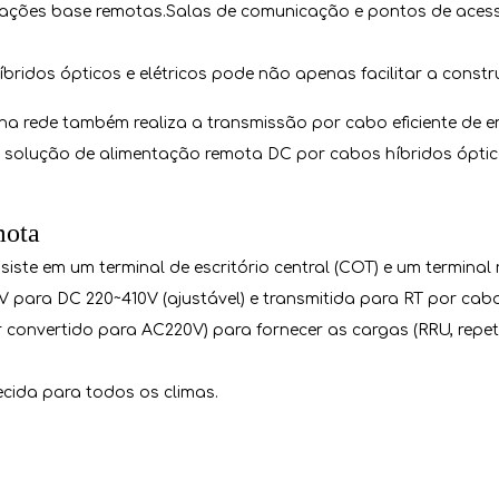
tações base remotas.Salas de comunicação e pontos de aces
ridos ópticos e elétricos pode não apenas facilitar a constr
 rede também realiza a transmissão por cabo eficiente de ener
 solução de alimentação remota DC por cabos híbridos ópticos
mota
ste em um terminal de escritório central (COT) e um terminal 
ara DC 220~410V (ajustável) e transmitida para RT por cabos 
 convertido para AC220V) para fornecer as cargas (RRU, repet
ecida para todos os climas.