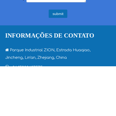
submit
INFORMAÇÕES DE CONTATO

Parque Industrial ZION, Estrada Huaqiao,
Jincheng, Lin'an, Zhejiang, China

+86 15088607575

info@zion-communication.com
MERCADOS
INFORMAÇÃO DA COMPANHIA