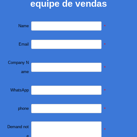
equipe de vendas
Name
*
Email
*
Company N
*
ame
WhatsApp
*
phone
*
Demand not
*
e