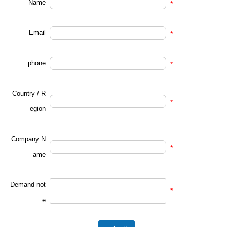
Name
*
Email
*
phone
*
Country / R
*
egion
Company N
*
ame
Demand not
*
e