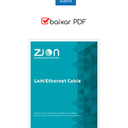
submit

baixar PDF