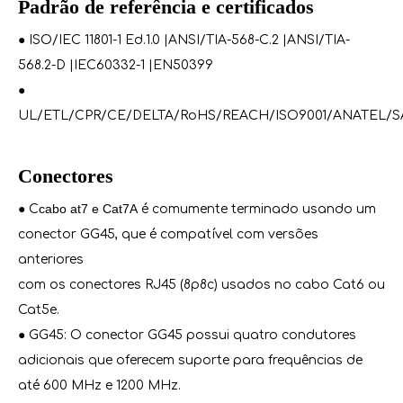
Padrão de referência e certificados
● ISO/IEC 11801-1 Ed.1.0 |ANSI/TIA-568-C.2 |ANSI/TIA-
568.2-D |IEC60332-1 |EN50399
●
UL/ETL/CPR/CE/DELTA/RoHS/REACH/ISO9001/ANATEL/S
Conectores
cabo at7 e Cat7A
● C
é comumente terminado usando um
conector GG45, que é compatível com versões
anteriores
com os conectores RJ45 (8p8c) usados ​​no cabo Cat6 ou
Cat5e.
● GG45: O conector GG45 possui quatro condutores
adicionais que oferecem suporte para frequências de
até 600 MHz e 1200 MHz.