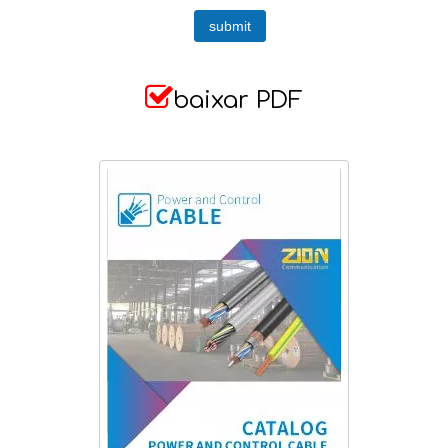
submit

baixar PDF