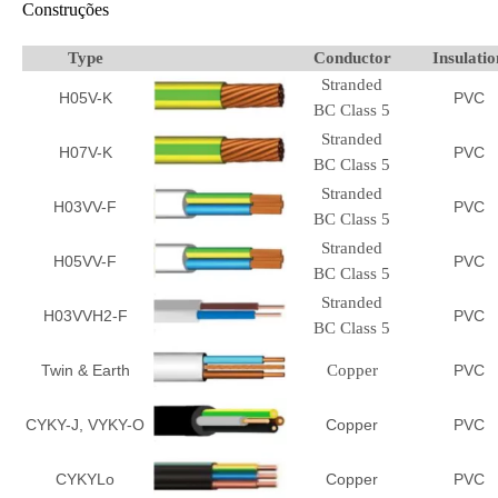
Construções
Type
Conductor
Insulatio
Stranded
H05V-K
PVC
BC Class 5
Stranded
H07V-K
PVC
BC Class 5
Stranded
H03VV-F
PVC
BC Class 5
Stranded
H05VV-F
PVC
BC Class 5
Stranded
H03VVH2-F
PVC
BC Class 5
Twin & Earth
Copper
PVC
CYKY-J, VYKY-O
Copper
PVC
CYKYLo
Copper
PVC