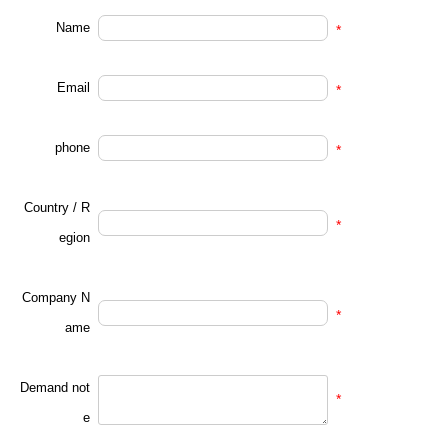
Name
*
Email
*
phone
*
Country / R
*
egion
Company N
*
ame
Demand not
*
e