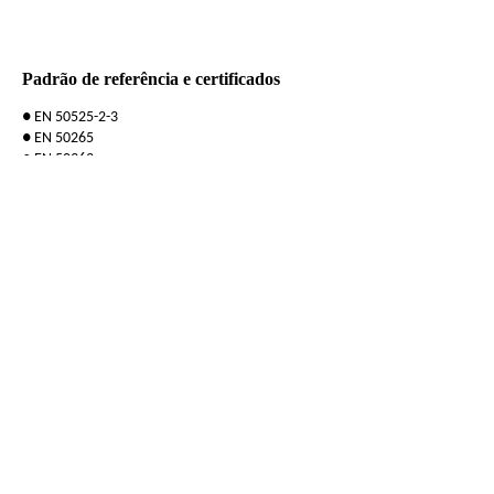
Padrão de referência e certificados
● EN 50525-2-3
● EN 50265
● EN 50363
● BS 6004
● IEC 60332-1
Perfil do Fornecedor de Produção
● A Zion Communication é um dos principais fabricantes