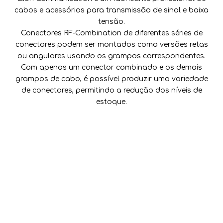
cabos e acessórios para transmissão de sinal e baixa
tensão.
Conectores RF-Combination de diferentes séries de
conectores podem ser montados como versões retas
ou angulares usando os grampos correspondentes.
Com apenas um conector combinado e os demais
grampos de cabo, é possível produzir uma variedade
de conectores, permitindo a redução dos níveis de
estoque.
As especificações técnicas podem ser obtidas nas
descrições de cada série nos respectivos capítulos.

Lista de cabos jumper
Cabo de ligação flexível de 1/2'
16/7 a 16/7
16/07 a N
N para N