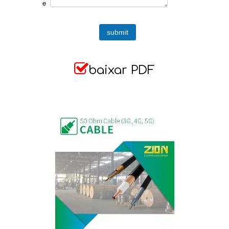
e
submit

baixar PDF