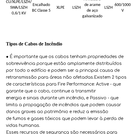
CU/XLPE/LSZH/
Encalhado
de arame
600/1000
SWA/LSZH
XLPE
LSZH
LSZH
BC Classe 5
de aço
V
0,6/1 KV
galvanizado
Tipos de Cabos de Incêndio
● É importante que os cabos tenham propriedades de
sobrevivência porque estão amplamente distribuídos
por todo o edifício e podem ser a principal causa de
retransmissão para áreas não afetadas.Existem 2 tipos
de características para Fire Performance: Active - que
garante que o cabo, continue a transmitir
energia e sinais durante um incêndio, e Passivo - que
limita a propagação de incêndios que podem causar
danos graves ao patrimônio e reduz a emissão
de fumos e gases tóxicos que podem levar à perda de
vidas humanas.
Esses recursos de segurança são necessários para