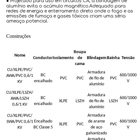
● Projetado para uso em circuitos CA, a blindagem de
alumínio evita o acúmulo magnético.Adequado para
redes de energia e enterramento direto onde o fogo e as
emissões de fumaça e gases tóxicos criam uma séria
ameaça potencial.
Construções
Roupa
Nome
Conductor
Isolamento
de
Blindagem
Bainha
Tensão
cama
CU/XLPE/PVC/
Armadura
BC
600/1000
AWA/PVC 0,6/1
PVC
PVC
de fio de
PVC
encalhado
V
KV
alumínio
CU/XLPE/LSZH/
Armadura
BC
600/1000
AWA/LSZH
XLPE
LSZH
de fio de
LSZH
encalhado
V
0,6/1 KV
alumínio
Armadura
CU/XLPE/PVC/
Encalhado
de arame
600/1000
SWA/PVC 0,6/1
XLPE
PVC
PVC
BC Classe 5
de aço
V
KV
galvanizado
Armadura