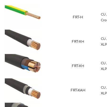
CU 
FRT-H
Cro
CU 
FRT-XH
XLP
CU 
FRT-XH
XLP
CU 
FRT-XAH
XLP