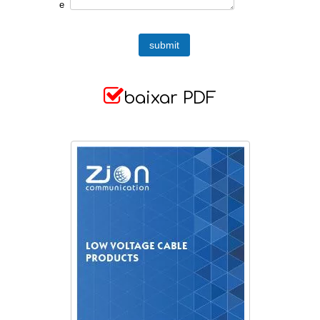
e
submit

baixar PDF