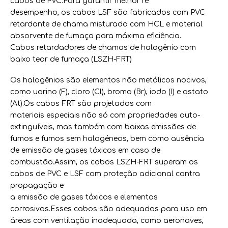
cabos de PVC.Para garantir melhor re
desempenho, os cabos LSF são fabricados com PVC
retardante de chama misturado com HCL e material
absorvente de fumaça para máxima eficiência.
Cabos retardadores de chamas de halogênio com
baixo teor de fumaça (LSZH-FRT)
Os halogênios são elementos não metálicos nocivos,
como uorino (F), cloro (Cl), bromo (Br), iodo (I) e astato
(At).Os cabos FRT são projetados com
materiais especiais não só com propriedades auto-
extinguíveis, mas também com baixas emissões de
fumos e fumos sem halogéneos, bem como ausência
de emissão de gases tóxicos em caso de
combustão.Assim, os cabos LSZH-FRT superam os
cabos de PVC e LSF com proteção adicional contra
propagação e
a emissão de gases tóxicos e elementos
corrosivos.Esses cabos são adequados para uso em
áreas com ventilação inadequada, como aeronaves,