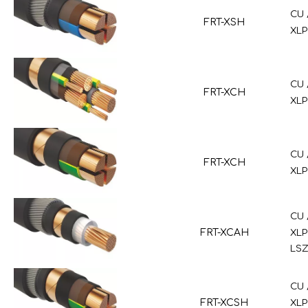
CU 
FRT-XSH
XLP
CU 
FRT-XCH
XLP
CU 
FRT-XCH
XLP
CU 
FRT-XCAH
XLP
LSZ
CU 
FRT-XCSH
XLP