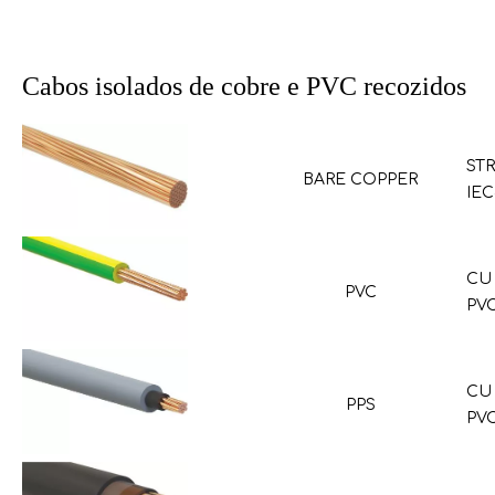
Cabos isolados de cobre e PVC recozidos
ST
BARE COPPER
IEC
CU 
PVC
PVC
CU 
PPS
PVC