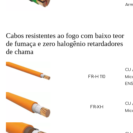
Arm
Cabos resistentes ao fogo com baixo teor
de fumaça e zero halogênio retardadores
de chama
CU 
FR-H 110
Mic
EN5
CU 
FR-XH
Mic