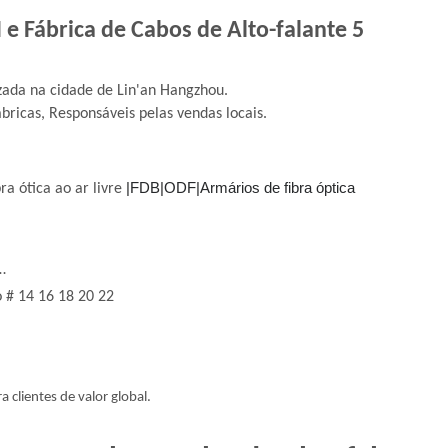
 Fábrica de Cabos de Alto-falante 5
zada na cidade de Lin'an Hangzhou.
ricas, Responsáveis ​​pelas vendas locais.
|FDB|ODF|Armários de fibra óptica
a ótica ao ar livre
…
 # 14 16 18 20 22
 clientes de valor global.