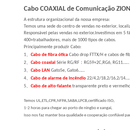
Cabo COAXIAL de Comunicação ZION e
A estrutura organizacional da nossa empresa:
Temos uma sede do centro de vendas no exterior, locali
Responsável pelas vendas no exterior.
Investimos em 5 fáb
400+trabalhadores, mais de 1000 tipos de cabos.
Principalmente produzir Cabo:
1、
Cabo de fibra ótica
Cabo drop FTTX/H e cabos de fibr
2、
Cabo coaxial
Série RG/RF：RG59+2C,RG6, RG11……
3、
Cabo LAN
Gato5e, Gato6……
4、
Cabo de alarme de incêndio
22/4,2/18,2/16,2/14…
5、
Cabo de alto-falante
transparente preto e vermelho
Temos UL,ETL,CPR,NFPA,SABA,LPCB,certificado ISO,
1-2 horas para chegar ao porto de ningbo e xangai,
Isso nos faz manter boa qualidade e cooperação confiável para