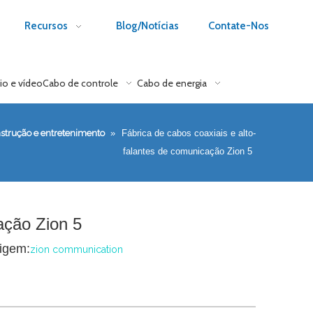
Recursos
Blog/Notícias
Contate-Nos
io e vídeo
Cabo de controle
Cabo de energia
strução e entretenimento
»
Fábrica de cabos coaxiais e alto-
falantes de comunicação Zion 5
ação Zion 5
igem:
zion communication