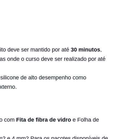
ito deve ser mantido por até
30 minutos
,
s onde o curso deve ser realizado por até
e silicone de alto desempenho como
xterno.
do com
Fita de fibra de vidro
e Folha de
m2 e 4 mm2.Para os pacotes disponíveis de