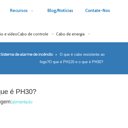
Recursos
Blog/Notícias
Contate-Nos
io e vídeo
Cabo de controle
Cabo de energia
Sistema de alarme de incêndio
»
O que é cabo resistente ao
fogo?O que é PH120 e o que é PH30?
 que é PH30?
igem:
alimentado