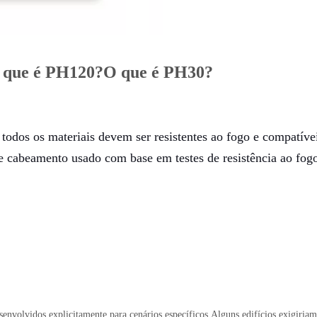
?O que é PH120?O que é
PH30?
 todos os materiais devem ser resistentes ao fogo e compatív
 cabeamento usado com base em testes de resistência ao fogo.
desenvolvidos explicitamente para cenários específicos.Alguns edifícios exigiri