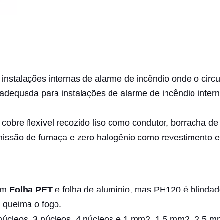
stalações internas de alarme de incêndio onde o circu
equada para instalações de alarme de incêndio interna
cobre flexível recozido liso como condutor, borracha d
emissão de fumaça e zero halogênio como revestimento e
com
Folha PET
e folha de alumínio, mas PH120 é blinda
 queima o fogo.
núcleos, 3 núcleos, 4 núcleos e 1 mm2, 1,5 mm2, 2,5 m