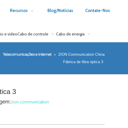
Recursos
Blog/Notícias
Contate-Nos
io e vídeo
Cabo de controle
Cabo de energia
»
Telecomunicações e Internet
»
ZION Communication China
Fábrica de fibra óptica 3
ica 3
gem:
zion communication