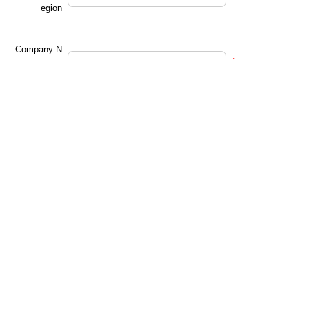
egion
Company N
*
ame
Demand not
*
e
submit