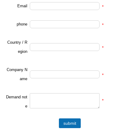
Email
*
phone
*
Country / R
*
egion
Company N
*
ame
Demand not
*
e
submit