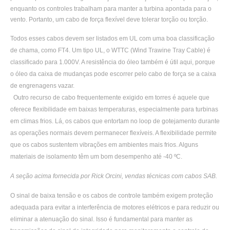
enquanto os controles trabalham para manter a turbina apontada para o
vento. Portanto, um cabo de força flexível deve tolerar torção ou torção.
Todos esses cabos devem ser listados em UL com uma boa classificação
de chama, como FT4. Um tipo UL, o WTTC (Wind Trawine Tray Cable) é
classificado para 1.000V. A resistência do óleo também é útil aqui, porque
o óleo da caixa de mudanças pode escorrer pelo cabo de força se a caixa
de engrenagens vazar.
Outro recurso de cabo frequentemente exigido em torres é aquele que
oferece flexibilidade em baixas temperaturas, especialmente para turbinas
em climas frios. Lá, os cabos que entortam no loop de gotejamento durante
as operações normais devem permanecer flexíveis. A flexibilidade permite
que os cabos sustentem vibrações em ambientes mais frios. Alguns
materiais de isolamento têm um bom desempenho até -40 ºC.
A seção acima fornecida por Rick Orcini, vendas técnicas com cabos SAB.
O sinal de baixa tensão e os cabos de controle também exigem proteção
adequada para evitar a interferência de motores elétricos e para reduzir ou
eliminar a atenuação do sinal. Isso é fundamental para manter as