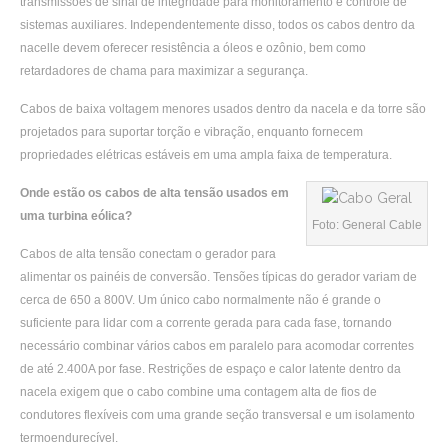
transmissões de sinal de integridade para monitoramento e controle de
sistemas auxiliares. Independentemente disso, todos os cabos dentro da
nacelle devem oferecer resistência a óleos e ozônio, bem como
retardadores de chama para maximizar a segurança.
Cabos de baixa voltagem menores usados ​​dentro da nacela e da torre são
projetados para suportar torção e vibração, enquanto fornecem
propriedades elétricas estáveis ​​em uma ampla faixa de temperatura.
Onde estão os cabos de alta tensão usados ​​em
uma turbina eólica?
Foto: General Cable
Cabos de alta tensão conectam o gerador para
alimentar os painéis de conversão. Tensões típicas do gerador variam de
cerca de 650 a 800V. Um único cabo normalmente não é grande o
suficiente para lidar com a corrente gerada para cada fase, tornando
necessário combinar vários cabos em paralelo para acomodar correntes
de até 2.400A por fase. Restrições de espaço e calor latente dentro da
nacela exigem que o cabo combine uma contagem alta de fios de
condutores flexíveis com uma grande seção transversal e um isolamento
termoendurecível.