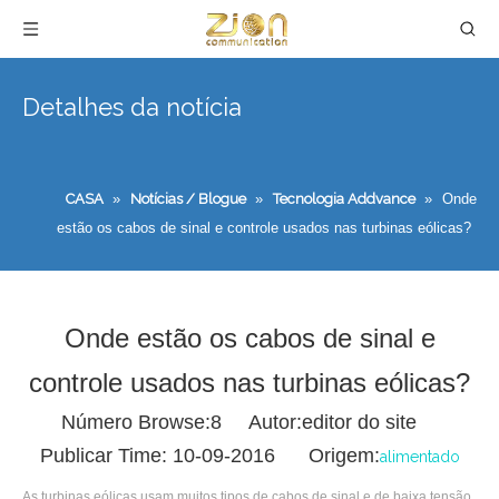
Detalhes da notícia
CASA
»
Notícias / Blogue
»
Tecnologia Addvance
»
Onde
estão os cabos de sinal e controle usados ​​nas turbinas eólicas?
Onde estão os cabos de sinal e
controle usados ​​nas turbinas eólicas?
Número Browse:
8
Autor:editor do site
Publicar Time: 10-09-2016 Origem:
alimentado
As turbinas eólicas usam muitos tipos de cabos de sinal e de baixa tensão