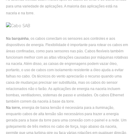
para uma variedade de aplicações. A maioria das aplicações está na
nacela e na torre.
Na barquinha
, os cabos conectam os sensores aos controles e aos
dispositivos de energia. Flexibilidade é importante para rotear os cabos em
áreas confinadas, como para sensores nas pás. Cabos flexíveis também
funcionam melhor com as altas vibrações causadas por máquinas rotativas
na nacela. Além disso, as caixas de engrenagens podem vazar óleo,
portanto, o uso de cabos com isolamento resistente a óleo ajuda a evitar
falhas no cabo. Os técnicos do vento apreciarão o recurso quando uma
caixa de mudanças precisar ser substituída, mas os cabos do sensor
relacionados não o farão. As aplicações de energia na nacela incluem
bombas, ventiladores, sistemas de passo e unidades. Os cabos Ethernet
também correm da nacela à base da torre.
Na torre,
energia de baixa tensão é necessária para a iluminação,
enquanto cabos de alta tensão são necessários para trazer a energia
gerada para a base da torre para uma conexão com o painel e a rede. Um
gotejamento de três metros no cabo de força, logo abaixo da nacela,
permite que uma turbina gire ou faça várias rotações em qualquer direção,