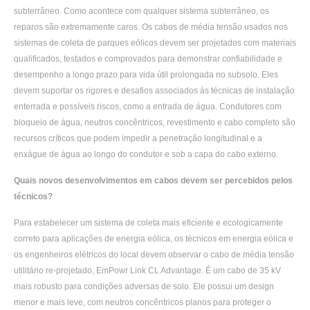
subterrâneo. Como acontece com qualquer sistema subterrâneo, os
reparos são extremamente caros. Os cabos de média tensão usados ​​nos
sistemas de coleta de parques eólicos devem ser projetados com materiais
qualificados, testados e comprovados para demonstrar confiabilidade e
desempenho a longo prazo para vida útil prolongada no subsolo. Eles
devem suportar os rigores e desafios associados às técnicas de instalação
enterrada e possíveis riscos, como a entrada de água. Condutores com
bloqueio de água, neutros concêntricos, revestimento e cabo completo são
recursos críticos que podem impedir a penetração longitudinal e a
enxágue de água ao longo do condutor e sob a capa do cabo externo.
Quais novos desenvolvimentos em cabos devem ser percebidos pelos
técnicos?
Para estabelecer um sistema de coleta mais eficiente e ecologicamente
correto para aplicações de energia eólica, os técnicos em energia eólica e
os engenheiros elétricos do local devem observar o cabo de média tensão
utilitário re-projetado, EmPowr Link CL Advantage. É um cabo de 35 kV
mais robusto para condições adversas de solo. Ele possui um design
menor e mais leve, com neutros concêntricos planos para proteger o