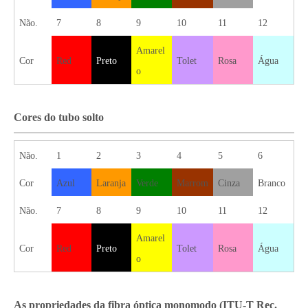
Não.
7
8
9
10
11
12
Amarel
Cor
Red
Preto
Tolet
Rosa
Água
o
Cores do tubo solto
Não.
1
2
3
4
5
6
Cor
Azul
Laranja
Verde
Marrom
Cinza
Branco
Não.
7
8
9
10
11
12
Amarel
Cor
Red
Preto
Tolet
Rosa
Água
o
As propriedades da fibra óptica monomodo (ITU-T Rec.