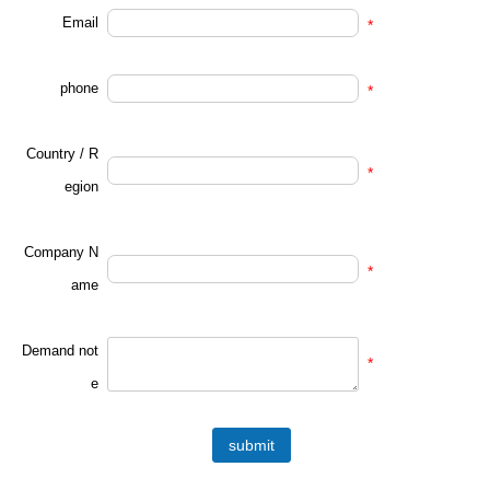
Email
*
phone
*
Country / R
*
egion
Company N
*
ame
Demand not
*
e
submit