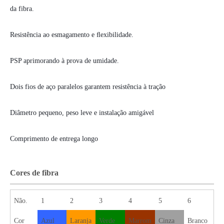
da fibra.
Resistência ao esmagamento e ﬂexibilidade.
PSP aprimorando à prova de umidade.
Dois fios de aço paralelos garantem resistência à tração
Diâmetro pequeno, peso leve e instalação amigável
Comprimento de entrega longo
Cores de fibra
Não.
1
2
3
4
5
6
Cor
Azul
Laranja
Verde
Marrom
Cinza
Branco