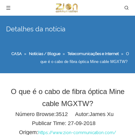
Detalhes da notícia
CASA
»
Notícias / Blogue
»
Telecomunicações e Internet
»
O
que é o cabo de fibra óptica Mine cable MGXTW?
O que é o cabo de fibra óptica Mine
cable MGXTW?
Número Browse:
3512
Autor:James Xu
Publicar Time: 27-09-2018
Origem:
https://www.zion-communication.com/