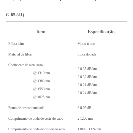
G.652
.D
)
Item
Especificação
F
fibra
t
sim
Modo único
Material de fibra
Sílica dopada
Coeficiente de atenuação
£
0.3
5
dB/km
@ 1310 nm
£
0.3
2
dB/km
@ 1383 nm
£
0.2
1
dB/km
@ 1550 nm
£
0.
24
dB/km
@ 1625 nm
Ponto de descontinuidade
£
0.
05
dB
Comprimento de onda de corte do cabo
£
1260 nm
Comprimento de onda de dispersão zero
1300 ~ 1324 nm