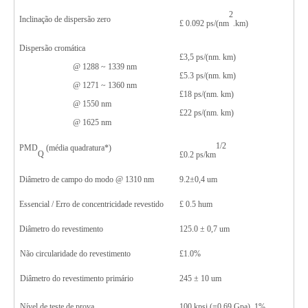
2
Inclinação de dispersão zero
£
0.09
2
ps/(nm
.km)
Dispersão cromática
£
3,5 ps/(nm.
km)
@ 128
8
~ 133
9
nm
£
5.3
ps/(nm
.
km)
@ 1271 ~ 1360 nm
£
1
8
ps/(nm
.
km)
@ 1550 nm
£
22
ps/(nm
.
km)
@ 1
625
nm
1/2
PMD
(média quadratura*)
Q
£
0.
2
ps/km
Diâmetro de campo do modo @ 1310 nm
9.2
±
0,4 um
Essencial
/
Erro de concentricidade revestido
£
0.
5
hum
Diâmetro do revestimento
125.0
±
0,7 um
Não circularidade do revestimento
£
1.0
%
Diâmetro do revestimento primário
245
±
10 um
Nível de teste de prova
100 kpsi (=0,69 Gpa), 1%