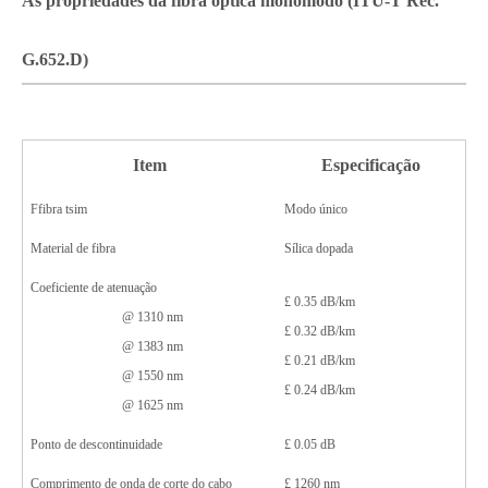
As propriedades da fibra óptica monomodo (ITU-T Rec.
G.652
.D
)
Item
Especificação
F
fibra
t
sim
Modo único
Material de fibra
Sílica dopada
Coeficiente de atenuação
£
0.3
5
dB/km
@ 1310 nm
£
0.3
2
dB/km
@ 1383 nm
£
0.2
1
dB/km
@ 1550 nm
£
0.
24
dB/km
@ 1625 nm
Ponto de descontinuidade
£
0.
05
dB
Comprimento de onda de corte do cabo
£
1260 nm