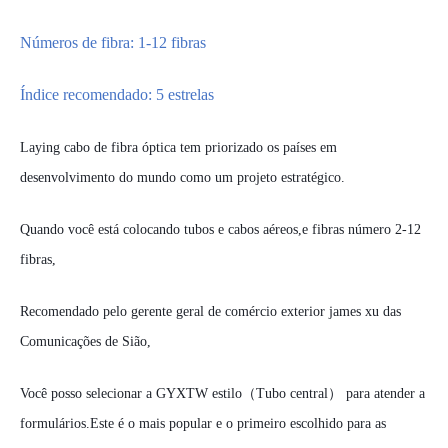
Números de fibra: 1-12 fibras
Índice recomendado:
5
estrelas
L
aying cabo de fibra óptica tem priorizado os países em
desenvolvimento do mundo como um projeto estratégico.
Quando você está colocando tubos e cabos aéreos,
e fibras número 2-12
fibras,
Recomendado pelo gerente geral de comércio exterior
james xu
das
Comunicações de Sião,
Você
posso
selecionar
a
GYXTW
estilo
（
Tubo central）
para atender
a
formulários
.Este é o mais popular e o primeiro escolhido para as