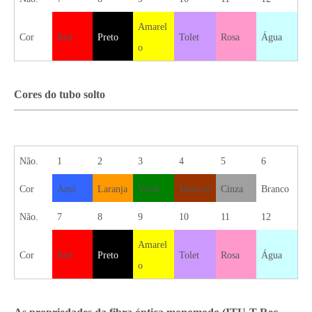
Amarel
Cor
Red
Preto
Tolet
Rosa
Água
o
Cores do tubo solto
Não.
1
2
3
4
5
6
Cor
Azul
Laranja
Verde
Marrom
Cinza
Branco
Não.
7
8
9
10
11
12
Amarel
Cor
Red
Preto
Tolet
Rosa
Água
o