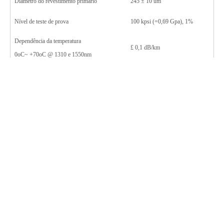
Diâmetro do revestimento primário
245
±
10 um
Nível de teste de prova
100 kpsi (=0,69 Gpa), 1%
Dependência da temperatura
£
0,1 dB/km
0oC~ +70oC @ 1310 e 1550nm
Usos de cabos de fibra óptica: Este tipo de cabo é
geralmente recomendado
G.652D (B1.3): Suporta distância de transmissão do sistema de 10 Gbit/s
até 3000 km, distância de transmissão do sistema de 40 Gbit/s é de 80 km
O coeficiente de atenuação é o mesmo do G.652C, ou seja, o sistema pode
trabalhar na faixa de 1360~1530nm.
O comprimento de onda de dispersão zero é de 1310 nm, e a atenuação é