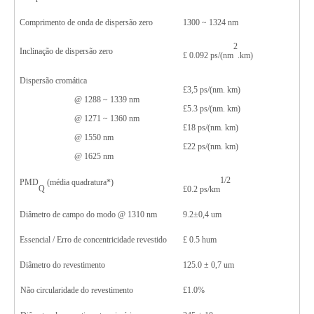
Comprimento de onda de dispersão zero
1300 ~ 1324 nm
2
Inclinação de dispersão zero
£
0.09
2
ps/(nm
.km)
Dispersão cromática
£
3,5 ps/(nm.
km)
@ 128
8
~ 133
9
nm
£
5.3
ps/(nm
.
km)
@ 1271 ~ 1360 nm
£
1
8
ps/(nm
.
km)
@ 1550 nm
£
22
ps/(nm
.
km)
@ 1
625
nm
1/2
PMD
(média quadratura*)
Q
£
0.
2
ps/km
Diâmetro de campo do modo @ 1310 nm
9.2
±
0,4 um
Essencial
/
Erro de concentricidade revestido
£
0.
5
hum
Diâmetro do revestimento
125.0
±
0,7 um
Não circularidade do revestimento
£
1.0
%