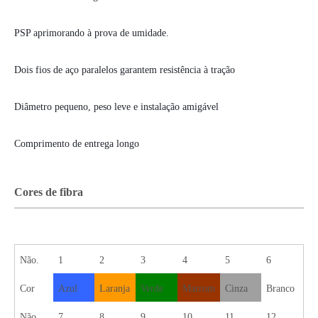
PSP aprimorando à prova de umidade.
Dois fios de aço paralelos garantem resistência à tração
Diâmetro pequeno, peso leve e instalação amigável
Comprimento de entrega longo
Cores de fibra
Não.
1
2
3
4
5
6
Cor
Azul
Laranja
Verde
Marrom
Cinza
Branco
Não.
7
8
9
10
11
12