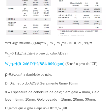
W=Carga máxima (kg/m)=W
+W
+W
=0,2+0+0,5=0,7kg/m
1
2
3
W
=0.15kg/m(Este é o peso do cabo ADSS)
1
ρ
W
=
[(D+2d)²-D²]*0,7854/1000(kg/m)
(Este é o peso do ICE)
*
2
ρ
=0,9g/cm³, a densidade do gelo.
D=Diâmetro do ADSS.Geralmente 8mm-18mm
d = Espessura da cobertura de gelo; Sem gelo = 0mm, Gelo
leve = 5mm, 10mm; Gelo pesado = 15mm, 20mm, 30mm;
Digamos que o gelo é espesso é 0mm,W
=0
2