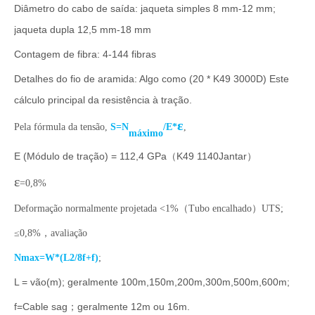
Diâmetro do cabo de saída: jaqueta simples 8 mm-12 mm;
jaqueta dupla 12,5 mm-18 mm
Contagem de fibra: 4-144 fibras
Detalhes do fio de aramida: Algo como (20 * K49 3000D) Este
cálculo principal da resistência à tração.
ε
Pela fórmula da tensão,
S=N
/E*
,
máximo
E (Módulo de tração) = 112,4 GPa（K49 1140Jantar）
ε
=0,8%
Deformação normalmente projetada <1%
（
Tubo encalhado
）
UTS;
≤0,8%
，
avaliação
Nmax=W*(L2/8f+f)
;
L = vão(m); geralmente 100m,150m,200m,300m,500m,600m;
f=Cable sag；geralmente 12m ou 16m.