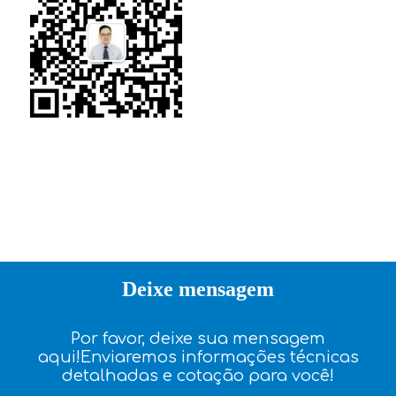
Deixe mensagem
Por favor, deixe sua mensagem
aqui!Enviaremos informações técnicas
detalhadas e cotação para você!