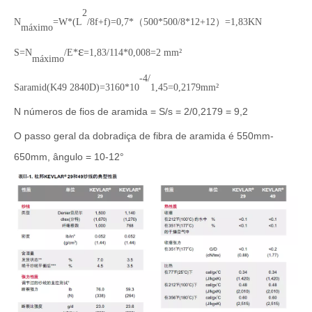
2
N
=W*(L
/8f+f)=0,7*（500*500/8*12+12）=1,83KN
máximo
ε
S=N
/E*
=1,83/114*0,008=2 mm²
máximo
-4/
Saramid(K49 2840D)=3160*10
1,45=0,2179mm²
N números de fios de aramida = S/s = 2/0,2179 = 9,2
O passo geral da dobradiça de fibra de aramida é 550mm-
650mm, ângulo = 10-12°