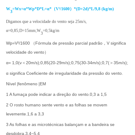
W
=Wx=α*Wp*D*L=α*（V²/1600）*(D+2d)*L/9,8 (kg/m)
3
Digamos que a velocidade do vento seja 25m/s,
α=0,85;D=15mm;W
=0,5kg/m
3
Wp=V²/1600 （Fórmula de pressão parcial padrão，V significa
velocidade do vento）
α= 1,0(v＜20m/s);0,85(20-29m/s);0,75(30-34m/s);0,7(＞35m/s);
α significa Coeficiente de irregularidade da pressão do vento.
Nível |fenômeno |EM
1 A fumaça pode indicar a direção do vento.0,3 a 1,5
2 O rosto humano sente vento e as folhas se movem
levemente.1,6 a 3,3
3 As folhas e as microtécnicas balançam e a bandeira se
desdobra.3,4~5,4