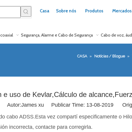
Casa
Sobre nós
Produtos
Mercados
coaxial
Segurança, Alarme e Cabo de Segurança
Cabo de voz, áud
CASA
»
Notícias / Blogue
»
 e uso de Kevlar,Cálculo de alcance,Fuer
Autor:James xu Publicar Time: 13-08-2019 Ori
ral do cabo ADSS.Esta vez compartí especificamente o Hi
ón incorrecta, contacte para corregirla.