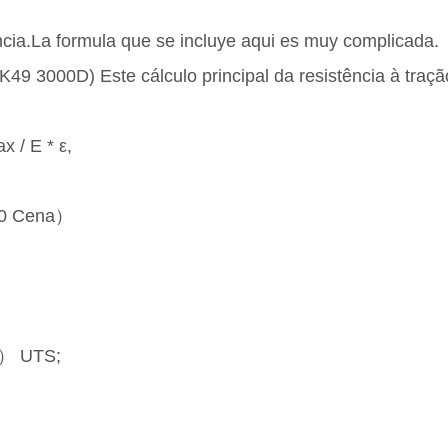
cia.La formula que se incluye aqui es muy complicada.
K49 3000D) Este cálculo principal da resistência à traçã
 / E * ε,
40 Cena）
o） UTS;