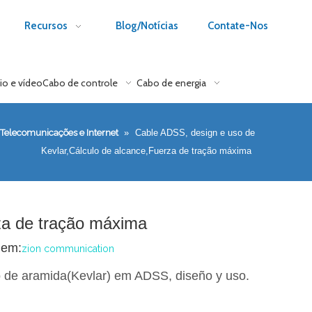
Recursos
Blog/Notícias
Contate-Nos
io e vídeo
Cabo de controle
Cabo de energia
Telecomunicações e Internet
»
Cable ADSS, design e uso de
Kevlar,Cálculo de alcance,Fuerza de tração máxima
za de tração máxima
gem:
zion communication
lo de aramida(Kevlar) em ADSS, diseño y uso.