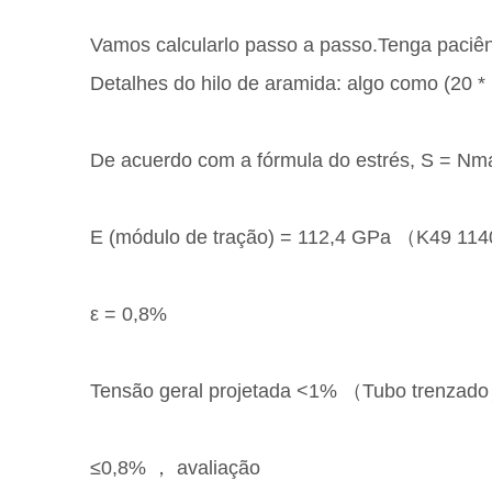
Vamos calcularlo passo a passo.Tenga paciên
Detalhes do hilo de aramida: algo como (20 * 
De acuerdo com a fórmula do estrés, S = Nmax
E (módulo de tração) = 112,4 GPa （K49 11
ε = 0,8%
Tensão geral projetada <1% （Tubo trenzad
≤0,8% ， avaliação