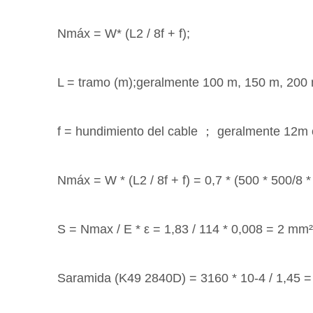
Nmáx = W* (L2 / 8f + f);
L = tramo (m);geralmente 100 m, 150 m, 200
f = hundimiento del cable ； geralmente 12m
Nmáx = W * (L2 / 8f + f) = 0,7 * (500 * 500/8 
S = Nmax / E * ε = 1,83 / 114 * 0,008 = 2 mm²
Saramida (K49 2840D) = 3160 * 10-4 / 1,45 