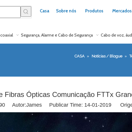
Casa
Sobre nós
Produtos
Mercados
coaxial
Segurança, Alarme e Cabo de Segurança
Cabo de voz, áud
CASA
»
Notícias / Blogue
»
T
ue Fibras Ópticas Comunicação FTTx Gran
90
Autor:James Publicar Time: 14-01-2019 Orig