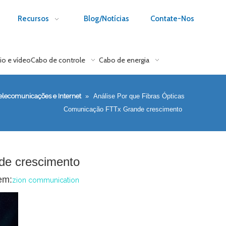
Recursos
Blog/Notícias
Contate-Nos
io e vídeo
Cabo de controle
Cabo de energia
elecomunicações e Internet
»
Análise Por que Fibras Ópticas
Comunicação FTTx Grande crescimento
de crescimento
em:
zion communication