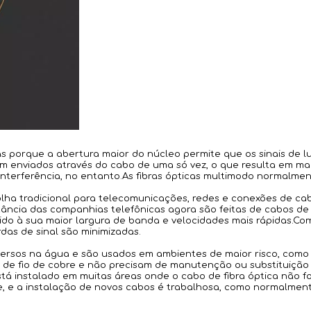
as porque a abertura maior do núcleo permite que os sinais de l
am enviados através do cabo de uma só vez, o que resulta em ma
 interferência, no entanto.As fibras ópticas multimodo normalmen
lha tradicional para telecomunicações, redes e conexões de cab
ância das companhias telefônicas agora são feitas de cabos de f
do à sua maior largura de banda e velocidades mais rápidas.Como
rdas de sinal são minimizadas.
mersos na água e são usados ​​em ambientes de maior risco, com
os de fio de cobre e não precisam de manutenção ou substituiçã
está instalado em muitas áreas onde o cabo de fibra óptica não f
, e a instalação de novos cabos é trabalhosa, como normalmen