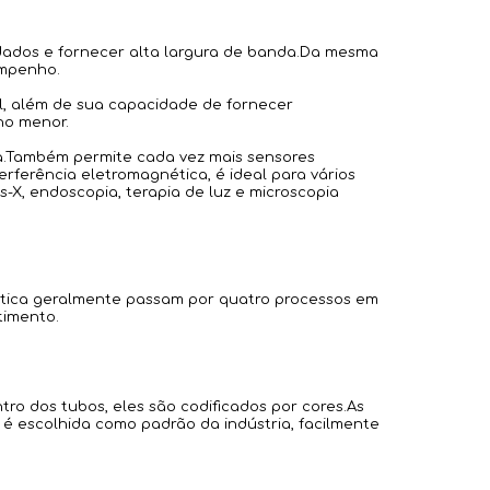
 dados e fornecer alta largura de banda.Da mesma
empenho.
al, além de sua capacidade de fornecer
ho menor.
a.Também permite cada vez mais sensores
rferência eletromagnética, é ideal para vários
-X, endoscopia, terapia de luz e microscopia
 óptica geralmente passam por quatro processos em
timento.
entro dos tubos, eles são codificados por cores.As
e é escolhida como padrão da indústria, facilmente