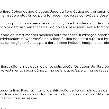
ibra óptica devido à capacidade da fibra óptica de transmitir
ransmissão e eletrônica para fornecer melhores conexões e des
a fibra óptica como meio de comunicação e transferência de sin
tica podem ser benéficos devido ao seu peso mais leve e taman
edade de instrumentos médicos para fornecer iluminação precis
nimamente invasivos.Como a fibra óptica não está sujeita a inte
 aplicações médicas para fibra óptica incluem imagens de raios
 fibras são fornecidas mediante solicitação).Os cabos de fibra
 revestimento secundário, Linha de encalhe SZ e Linha de reves
car a fibra.Para facilitar a identificação de fibras individuais d
s fibras.As fibras são coloridas usando tinta curável por UV, qu
a sob vários estresses.