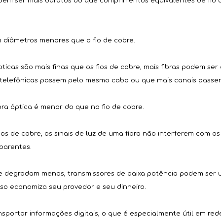
odem ser mais baratos do que comprimentos equivalentes de fio 
em diâmetros menores que o fio de cobre.
ópticas são mais finas que os fios de cobre, mais fibras podem 
as telefônicas passem pelo mesmo cabo ou que mais canais passe
bra óptica é menor do que no fio de cobre.
 fios de cobre, os sinais de luz de uma fibra não interferem com o
parentes.
 se degradam menos, transmissores de baixa potência podem ser us
sso economiza seu provedor e seu dinheiro.
 transportar informações digitais, o que é especialmente útil em r