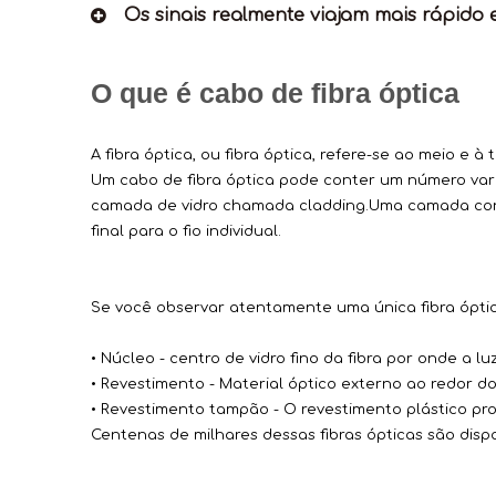
Os sinais realmente viajam mais rápido 
O que é cabo de fibra óptica
A fibra óptica, ou fibra óptica, refere-se ao meio e 
Um cabo de fibra óptica pode conter um número variá
camada de vidro chamada cladding.Uma camada con
final para o fio individual.
Se você observar atentamente uma única fibra óptica
• Núcleo - centro de vidro fino da fibra por onde a luz 
• Revestimento - Material óptico externo ao redor do
• Revestimento tampão - O revestimento plástico pr
Centenas de milhares dessas fibras ópticas são disp