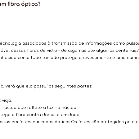
em fibra óptica?
à tecnologia associados à transmissão de informações como pulsos 
vel dessas fibras de vidro - de algumas até algumas centenas.A
hecida como tubo tampão protege o revestimento e uma cama
, verá que ela possui as seguintes partes:
viaja.
 núcleo que reflete a luz no núcleo.
otege a fibra contra danos e umidade.
ostas em feixes em cabos ópticos.Os feixes são protegidos pela