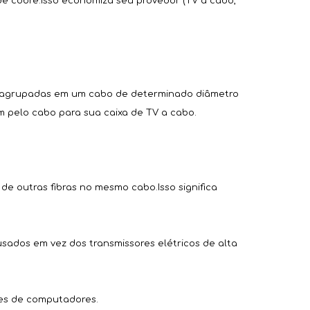
de cobre.Isso economiza seu provedor (TV a cabo,
ser agrupadas em um cabo de determinado diâmetro
m pelo cabo para sua caixa de TV a cabo.
s de outras fibras no mesmo cabo.Isso significa
ados ​​em vez dos transmissores elétricos de alta
edes de computadores.