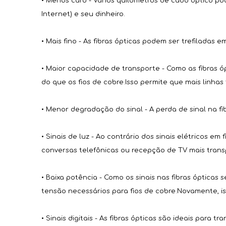
• Menos caro - Vários quilômetros de cabo óptico p
Internet) e seu dinheiro.
• Mais fino - As fibras ópticas podem ser trefiladas 
• Maior capacidade de transporte - Como as fibras 
do que os fios de cobre.Isso permite que mais linh
• Menor degradação do sinal - A perda de sinal na fi
• Sinais de luz - Ao contrário dos sinais elétricos em
conversas telefônicas ou recepção de TV mais trans
• Baixa potência - Como os sinais nas fibras ópticas
tensão necessários para fios de cobre.Novamente, i
• Sinais digitais - As fibras ópticas são ideais para