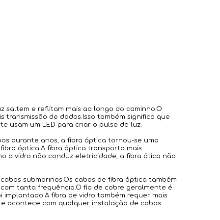
uz saltem e reflitam mais ao longo do caminho.O
is transmissão de dados.Isso também significa que
te usam um LED para criar o pulso de luz.
os durante anos, a fibra óptica tornou-se uma
ibra óptica.A fibra óptica transporta mais
 o vidro não conduz eletricidade, a fibra ótica não
o cabos submarinos.Os cabos de fibra óptica também
o com tanta frequência.O fio de cobre geralmente é
oi implantado.A fibra de vidro também requer mais
te acontece com qualquer instalação de cabos.