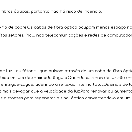
fibras ópticas, portanto não há risco de incêndio.
 fio de cobre.Os cabos de fibra óptica ocupam menos espaço no
uitos setores, incluindo telecomunicações e redes de computador
 de luz - ou fótons - que pulsam através de um cabo de fibra ópt
ebida em um determinado ângulo.Quando os sinais de luz são envi
em zigue-zague, aderindo à reflexão interna total.Os sinais de l
% mais devagar que a velocidade da luz.Para renovar ou aumentar
os distantes para regenerar o sinal óptico convertendo-o em um s