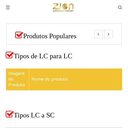



Produtos Populares

Tipos de LC para LC
Imagem
do
Nome do produto
Produto

Tipos LC a SC