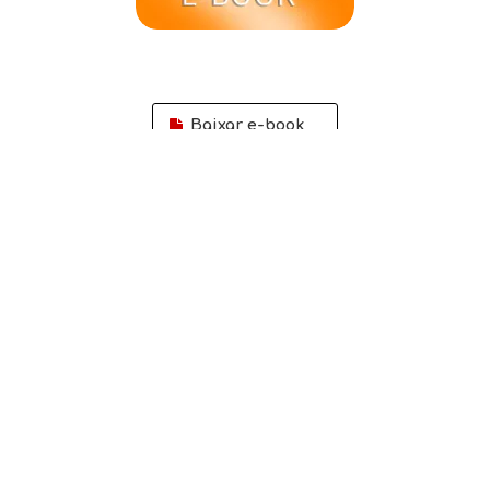
Baixar e-book

Consulta rápida

Inscrição
Os Patch Cords de Fibra Óptica são projetados para
interconectar ou conectar redes de fibra em sistemas de
cabeamento estruturado.As interfaces típicas do
conector de fibra são SC, ST e LC em aplicações
multimodo ou monomodo.Projetado principalmente
para data center, empresa, FTTx, LAN e WAN, rede CATV,