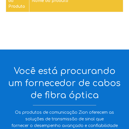
do
Nome do produto
Produto
Você está procurando
um fornecedor de cabos
de fibra óptica
Os produtos de comunicação Zion oferecem as
soluções de transmissão de sinal que
fornecer o desempenho avançado e confiabilidade