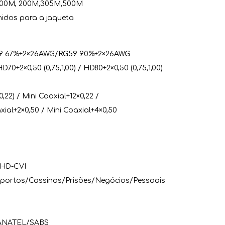
 100M, 200M,305M,500M
hidos para a jaqueta
59 67%+2×26AWG/RG59 90%+2×26AWG
HD70+2×0,50 (0,75,1,00) / HD80+2×0,50 (0,75,1,00)
0,22) / Mini Coaxial+12×0,22 /
axial+2×0,50 / Mini Coaxial+4×0,50
 HD-CVI
oportos/Cassinos/Prisões/Negócios/Pessoais
ANATEL/SABS