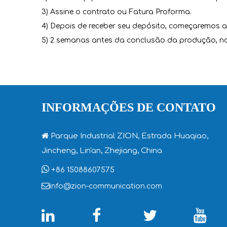
3) Assine o contrato ou Fatura Proforma.
4) Depois de receber seu depósito, começaremos 
5) 2 semanas antes da conclusão da produção, no
INFORMAÇÕES DE CONTATO

Parque Industrial ZION, Estrada Huaqiao,
Jincheng, Lin'an, Zhejiang, China

+86 15088607575

info@zion-communication.com



