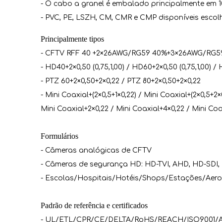
- O cabo a granel é embalado principalmente em
- PVC, PE, LSZH, CM, CMR e CMP disponíveis escol
Principalmente tipos
- CFTV RFF 40 +2×26AWG/RG59 40%+3×26AWG/RG
- HD40+2×0,50 (0,75,1,00) / HD60+2×0,50 (0,75,1,00) / 
- PTZ 60+2×0,50+2×0,22 / PTZ 80+2×0,50+2×0,22
- Mini Coaxial+(2×0,5+1×0,22) / Mini Coaxial+(2×0,5+2×
Mini Coaxial+2×0,22 / Mini Coaxial+4×0,22 / Mini Co
Formulários
- Câmeras analógicas de CFTV
- Câmeras de segurança HD: HD-TVI, AHD, HD-SDI,
- Escolas/Hospitais/Hotéis/Shops/Estações/Aer
Padrão de referência e certificados
- UL/ETL/CPR/CE/DELTA/RoHS/REACH/ISO9001/