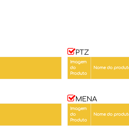

PTZ
Imagem
do
Nome do produt
Produto

MENA
Imagem
do
Nome do produt
Produto