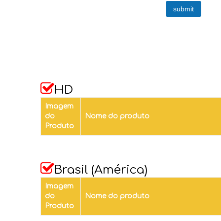
submit

HD
Imagem
do
Nome do produto
Produto

Brasil (América)
Imagem
do
Nome do produto
Produto