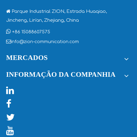

Parque Industrial ZION, Estrada Huaqiao,
Jincheng, Lin'an, Zhejiang, China

+86 15088607575

info@zion-communication.com
MERCADOS
INFORMAÇÃO DA COMPANHIA



