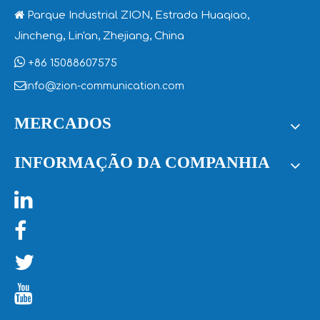

Parque Industrial ZION, Estrada Huaqiao,
Jincheng, Lin'an, Zhejiang, China

+86 15088607575

info@zion-communication.com
MERCADOS
INFORMAÇÃO DA COMPANHIA



