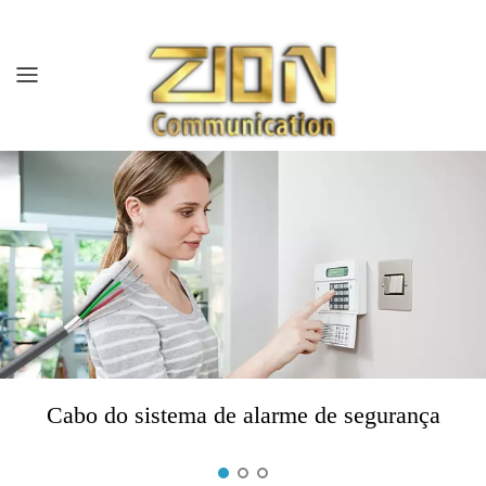
Casa
Sobre nós
Produtos
Mercados
Recursos
Cabo do sistema de alarme de segurança
Blog/Notícias
Contate-Nos