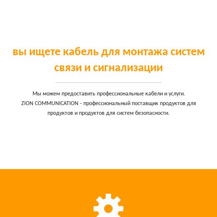
Cabo de fibra ótica
Cabo LAN/Ethernet
Cabo coaxial
вы ищете кабель для монтажа систем
Segurança, Alarme e Cabo de Segurança
связи и сигнализации
Cabo de voz, áudio e vídeo
Мы можем предоставить профессиональные кабели и услуги.
Cabo de controle
ZION COMMUNICATION - профессиональный поставщик продуктов для
продуктов и продуктов для систем безопасности.
Cabo de energia